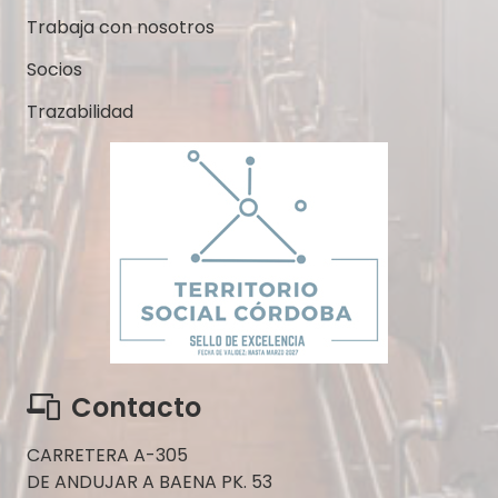
Trabaja con nosotros
Socios
Trazabilidad
Contacto
CARRETERA A-305
DE ANDUJAR A BAENA PK. 53