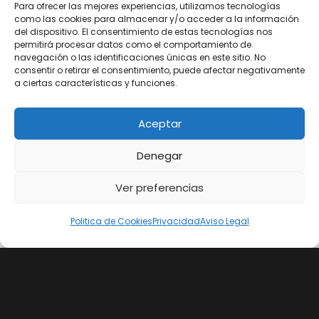
Para ofrecer las mejores experiencias, utilizamos tecnologías
como las cookies para almacenar y/o acceder a la información
del dispositivo. El consentimiento de estas tecnologías nos
permitirá procesar datos como el comportamiento de
navegación o las identificaciones únicas en este sitio. No
consentir o retirar el consentimiento, puede afectar negativamente
a ciertas características y funciones.
OLIVARERA NTRA. SRA. de GUADALUPE S.C.A. ha
recibido una ayuda de la Unión Europea con cargo
Aceptar
al Programa Operativo FEDER de Andalucía 2014-
Denegar
2020, financiada como parte de la respuesta de la
Unión a la pandemia de COVID-19 (REACT-UE),
Ver preferencias
para compensar el sobrecoste energético de gas
natural y/o electricidad a pymes y autónomos
Politica de Cookies
Privacidad
Aviso Legal
especialmente afectados por el incremento de
los precios del gas natural y la electricidad
provocados por el impacto de la guerra de
agresión de Rusia contra Ucrania.