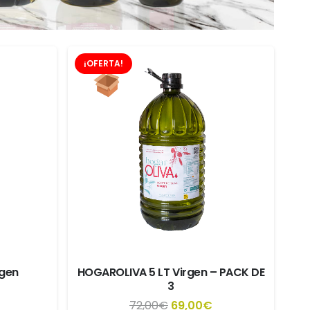
¡OFERTA!
rgen
HOGAROLIVA 5 LT Virgen – PACK DE
3
l
El
El
72,00
€
69,00
€