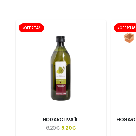
¡OFERTA!
¡OFERTA!
HOGAROLIVA 1L.
HOGAROL
El
El
6,20
€
5,20
€