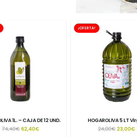
¡OFERTA!
IVA 1L. – CAJA DE 12 UND.
HOGAROLIVA 5 LT Vi
El
El
El
E
74,40
€
62,40
€
24,00
€
23,00
€