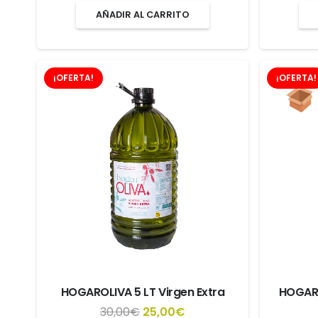
precio
precio
AÑADIR AL CARRITO
original
actual
era:
es:
6,20€.
5,20€.
¡OFERTA!
¡OFERTA!
HOGAROLIVA 5 LT Virgen Extra
HOGARO
El
El
30,00
€
25,00
€