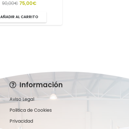
El
El
90,00
€
75,00
€
precio
precio
AÑADIR AL CARRITO
original
actual
era:
es:
90,00€.
75,00€.
Información
Aviso Legal
Politica de Cookies
Privacidad