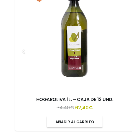
HOGAROLIVA 1L. – CAJA DE 12 UND.
El
El
74,40
€
62,40
€
precio
precio
AÑADIR AL CARRITO
original
actual