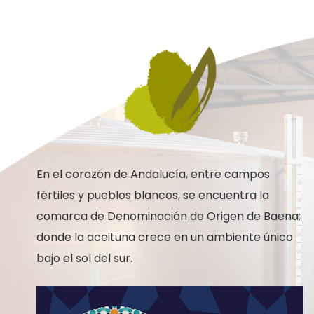
era:
es:
74,40€.
62,40€.
En el corazón de Andalucía, entre campos
fértiles y pueblos blancos, se encuentra la
comarca de Denominación de Origen de Baena;
donde la aceituna crece en un ambiente único
bajo el sol del sur.