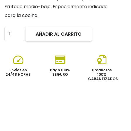
era:
es:
Frutado medio-bajo. Especialmente indicado
72,00€.
69,00€.
para la cocina.
HOGAROLIVA
AÑADIR AL CARRITO
5
LT
Virgen
-
Envíos en
Pago 100%
Productos
PACK
24/48 HORAS
SEGURO
100%
GARANTIZADOS
DE
3
cantidad