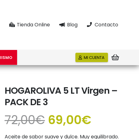
Tienda Online
Blog
Contacto
RISMO
MI CUENTA
HOGAROLIVA 5 LT Virgen –
PACK DE 3
El
El
72,00
€
69,00
€
precio
precio
original
actual
Aceite de sabor suave y dulce. Muy equilibrado.