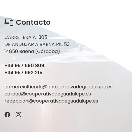
era:
es:
7,50€.
7,00€.
Contacto
CARRETERA A-305
DE ANDUJAR A BAENA PK. 53
14850 Baena (Córdoba)
+34 957 690 809
+34 957 692 215
comercialtienda@cooperativadeguadalupe.es
calidad@cooperativadeguadalupe.es
recepcion@cooperativadeguadalupe.es