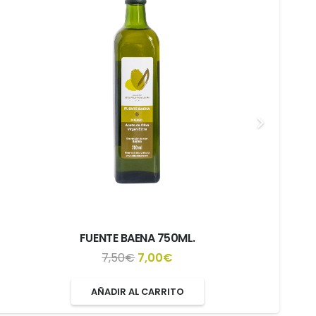
FUENTE BAENA 750ML.
El
El
7,50
€
7,00
€
precio
precio
AÑADIR AL CARRITO
original
actual