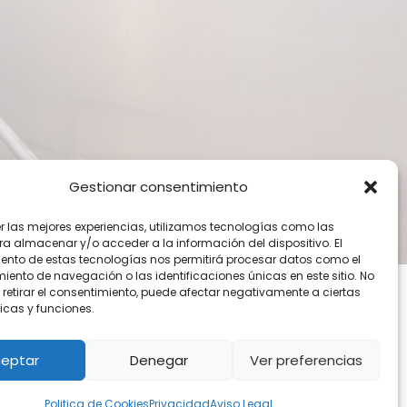
Gestionar consentimiento
ES JOTAS
er las mejores experiencias, utilizamos tecnologías como las
ra almacenar y/o acceder a la información del dispositivo. El
ento de estas tecnologías nos permitirá procesar datos como el
ento de navegación o las identificaciones únicas en este sitio. No
 retirar el consentimiento, puede afectar negativamente a ciertas
icas y funciones.
eptar
Denegar
Ver preferencias
ama Operativo FEDER de Andalucía 2014-2020,
r el sobrecoste energético de gas natural y/o
Politica de Cookies
Privacidad
Aviso Legal