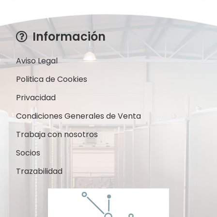
era:
es:
152,00€.
140,00€.
Información
Aviso Legal
Politica de Cookies
Privacidad
Condiciones Generales de Venta
Trabaja con nosotros
Socios
Trazabilidad