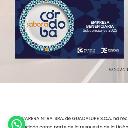
© 2024 
1
OLIVARERA NTRA. SRA. de GUADALUPE S.C.A. ha rec
¿Necesita ayuda?
financiada como parte de la respuesta de la Uni