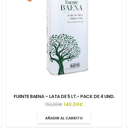
FUENTE BAENA – LATA DE 5 LT.- PACK DE 4 UND.
El
El
152,00
€
140,00
€
precio
precio
AÑADIR AL CARRITO
original
actual