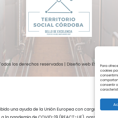
Todos los derechos reservados | Diseño web
ESTUDIO TR
Para ofrec
cookies pa
consentimi
comportami
consentir o
característ
Ac
ibido una ayuda de la Unión Europea con cargo al Progr
ón a la pandemia de COVID-19 (REACT-UE), para compensa