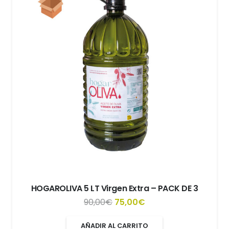
HOGAROLIVA 5 LT Virgen Extra – PACK DE 3
El
El
90,00
€
75,00
€
precio
precio
AÑADIR AL CARRITO