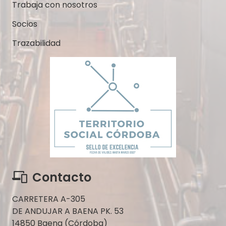
Trabaja con nosotros
Socios
Trazabilidad
Contacto
CARRETERA A-305
DE ANDUJAR A BAENA PK. 53
14850 Baena (Córdoba)