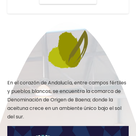
original
actual
era:
es:
90,00€.
75,00€.
En el corazón de Andalucía, entre campos fértiles
y pueblos blancos, se encuentra la comarca de
Denominación de Origen de Baena; donde la
aceituna crece en un ambiente único bajo el sol
del sur.